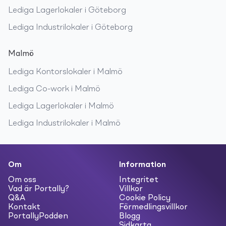
Lediga
Lagerlokaler
i
Göteborg
Lediga
Industrilokaler
i
Göteborg
Malmö
Lediga
Kontorslokaler
i
Malmö
Lediga
Co-work
i
Malmö
Lediga
Lagerlokaler
i
Malmö
Lediga
Industrilokaler
i
Malmö
Om
Information
Om oss
Integritet
Vad är Portally?
Villkor
Q&A
Cookie Policy
Kontakt
Förmedlingsvillkor
PortallyPodden
Blogg
Sidkarta