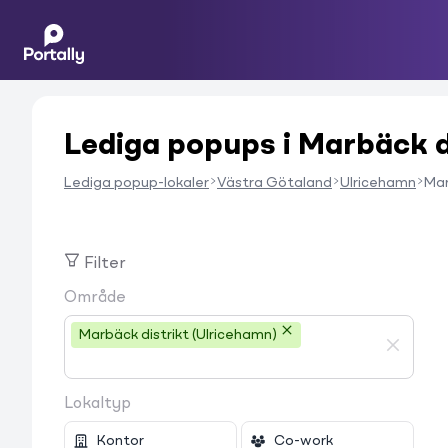
Lediga popups i Marbäck d
Lediga popup-lokaler
Västra Götaland
Ulricehamn
Mar
Filter
Område
Marbäck distrikt (Ulricehamn)
Lokaltyp
Kontor
Co-work