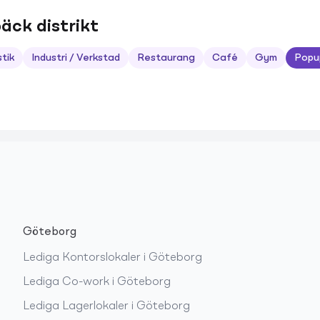
äck distrikt
stik
Industri / Verkstad
Restaurang
Café
Gym
Popu
Göteborg
Lediga
Kontorslokaler
i
Göteborg
Lediga
Co-work
i
Göteborg
Lediga
Lagerlokaler
i
Göteborg