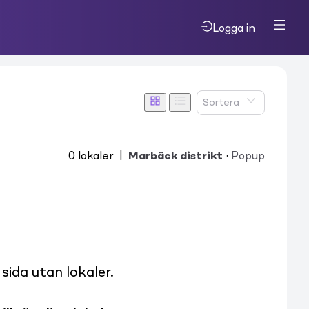
Logga in
Sortera
0
lokaler
|
Marbäck distrikt
·
Popup
ida utan lokaler.