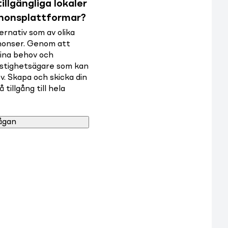
illgängliga lokaler
nnonsplattformar?
rnativ som av olika
nnonser. Genom att
dina behov och
astighetsägare som kan
v. Skapa och skicka din
tillgång till hela
ågan