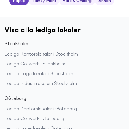
Popup
Tomt / Mark
Vård & Omsorg
Annan
Visa alla lediga lokaler
Stockholm
Lediga
Kontorslokaler
i
Stockholm
Lediga
Co-work
i
Stockholm
Lediga
Lagerlokaler
i
Stockholm
Lediga
Industrilokaler
i
Stockholm
Göteborg
Lediga
Kontorslokaler
i
Göteborg
Lediga
Co-work
i
Göteborg
Lediga
Lagerlokaler
i
Göteborg