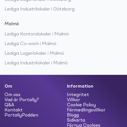
Lediga
Industrilokaler
i
Göteborg
Malmö
Lediga
Kontorslokaler
i
Malmö
Lediga
Co-work
i
Malmö
Lediga
Lagerlokaler
i
Malmö
Lediga
Industrilokaler
i
Malmö
Om
Information
Om oss
Integritet
Vad är Portally?
Villkor
Q&A
Cookie Policy
Kontakt
Förmedlingsvillkor
PortallyPodden
Blogg
Sidkarta
Förnya Cookies