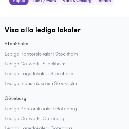
Popup
Tomt / Mark
Vård & Omsorg
Annan
Visa alla lediga lokaler
Stockholm
Lediga
Kontorslokaler
i
Stockholm
Lediga
Co-work
i
Stockholm
Lediga
Lagerlokaler
i
Stockholm
Lediga
Industrilokaler
i
Stockholm
Göteborg
Lediga
Kontorslokaler
i
Göteborg
Lediga
Co-work
i
Göteborg
Lediga
Lagerlokaler
i
Göteborg