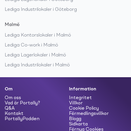
Lediga
Industrilokaler
i
Göteborg
Malmö
Lediga
Kontorslokaler
i
Malmö
Lediga
Co-work
i
Malmö
Lediga
Lagerlokaler
i
Malmö
Lediga
Industrilokaler
i
Malmö
Om
Information
Om oss
Integritet
Vad är Portally?
Villkor
Q&A
Cookie Policy
Kontakt
Förmedlingsvillkor
PortallyPodden
Blogg
Sidkarta
Förnya Cookies