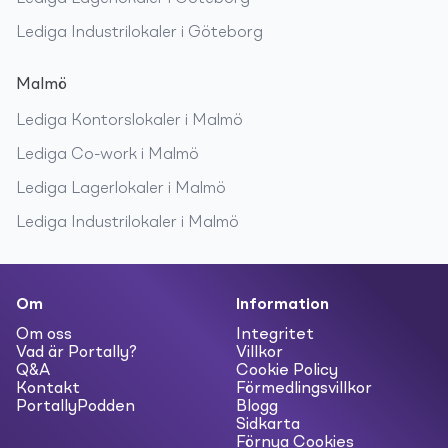
Lediga
Industrilokaler
i
Göteborg
Malmö
Lediga
Kontorslokaler
i
Malmö
Lediga
Co-work
i
Malmö
Lediga
Lagerlokaler
i
Malmö
Lediga
Industrilokaler
i
Malmö
Om
Information
Om oss
Integritet
Vad är Portally?
Villkor
Q&A
Cookie Policy
Kontakt
Förmedlingsvillkor
PortallyPodden
Blogg
Sidkarta
Förnya Cookies