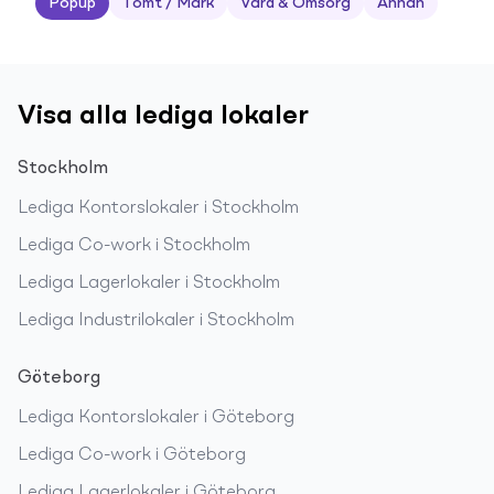
Popup
Tomt / Mark
Vård & Omsorg
Annan
Visa alla lediga lokaler
Stockholm
Lediga
Kontorslokaler
i
Stockholm
Lediga
Co-work
i
Stockholm
Lediga
Lagerlokaler
i
Stockholm
Lediga
Industrilokaler
i
Stockholm
Göteborg
Lediga
Kontorslokaler
i
Göteborg
Lediga
Co-work
i
Göteborg
Lediga
Lagerlokaler
i
Göteborg