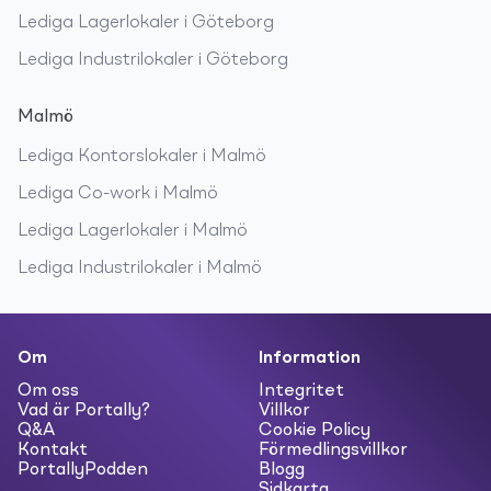
Lediga
Lagerlokaler
i
Göteborg
Lediga
Industrilokaler
i
Göteborg
Malmö
Lediga
Kontorslokaler
i
Malmö
Lediga
Co-work
i
Malmö
Lediga
Lagerlokaler
i
Malmö
Lediga
Industrilokaler
i
Malmö
Om
Information
Om oss
Integritet
Vad är Portally?
Villkor
Q&A
Cookie Policy
Kontakt
Förmedlingsvillkor
PortallyPodden
Blogg
Sidkarta