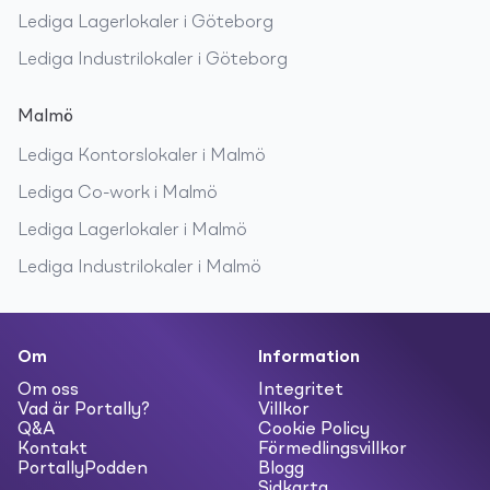
Lediga
Lagerlokaler
i
Göteborg
Lediga
Industrilokaler
i
Göteborg
Malmö
Lediga
Kontorslokaler
i
Malmö
Lediga
Co-work
i
Malmö
Lediga
Lagerlokaler
i
Malmö
Lediga
Industrilokaler
i
Malmö
Om
Information
Om oss
Integritet
Vad är Portally?
Villkor
Q&A
Cookie Policy
Kontakt
Förmedlingsvillkor
PortallyPodden
Blogg
Sidkarta