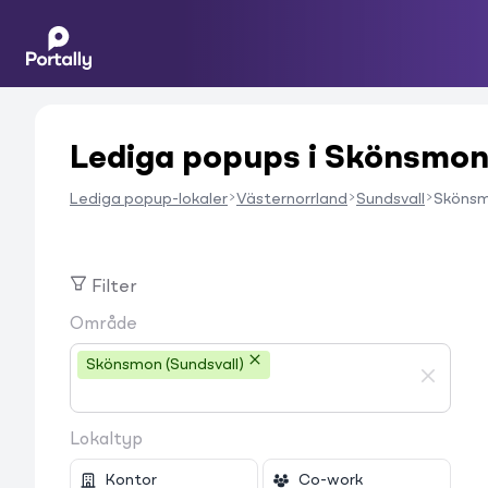
Lediga popups i Skönsmo
Lediga popup-lokaler
Västernorrland
Sundsvall
Sköns
Filter
Område
Skönsmon (Sundsvall)
Lokaltyp
Kontor
Co-work