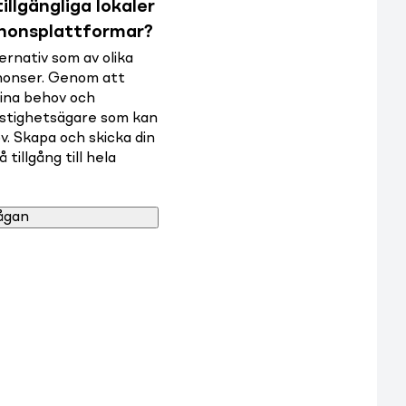
illgängliga lokaler
nnonsplattformar?
rnativ som av olika
nnonser. Genom att
dina behov och
astighetsägare som kan
v. Skapa och skicka din
tillgång till hela
ågan