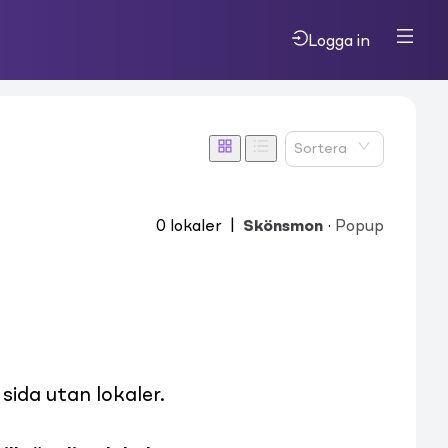
Logga in
Sortera
0
lokaler
|
Skönsmon
·
Popup
ida utan lokaler.