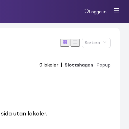
Logga in
Sortera
0
lokaler
|
Slottshagen
·
Popup
ida utan lokaler.