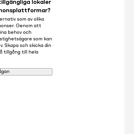
illgängliga lokaler
nnonsplattformar?
rnativ som av olika
nnonser. Genom att
dina behov och
astighetsägare som kan
v. Skapa och skicka din
tillgång till hela
ågan