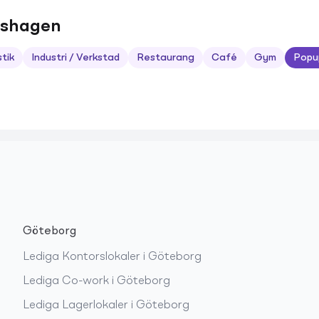
ttshagen
stik
Industri / Verkstad
Restaurang
Café
Gym
Popu
Göteborg
Lediga
Kontorslokaler
i
Göteborg
Lediga
Co-work
i
Göteborg
Lediga
Lagerlokaler
i
Göteborg