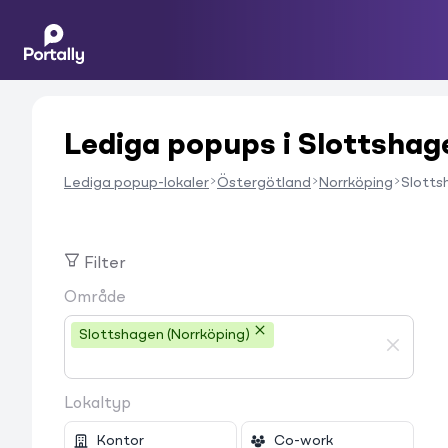
Lediga popups i Slottshag
Lediga popup-lokaler
Östergötland
Norrköping
Slotts
Filter
Område
Slottshagen (Norrköping)
Lokaltyp
Kontor
Co-work