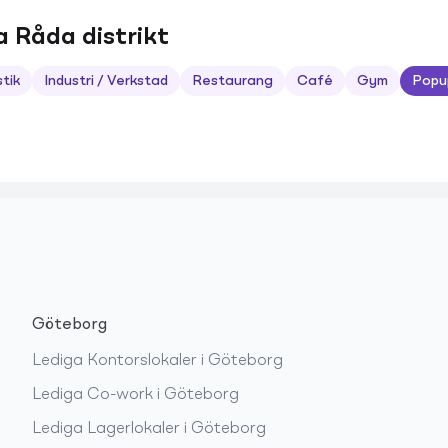
a Råda distrikt
stik
Industri / Verkstad
Restaurang
Café
Gym
Popu
Göteborg
Lediga
Kontorslokaler
i
Göteborg
Lediga
Co-work
i
Göteborg
Lediga
Lagerlokaler
i
Göteborg