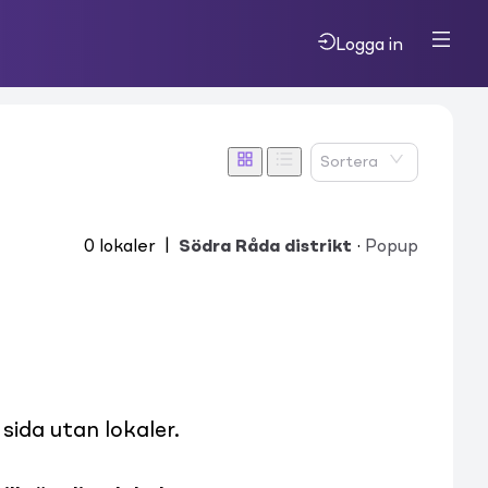
Logga in
Sortera
0
lokaler
|
Södra Råda distrikt
·
Popup
ida utan lokaler.