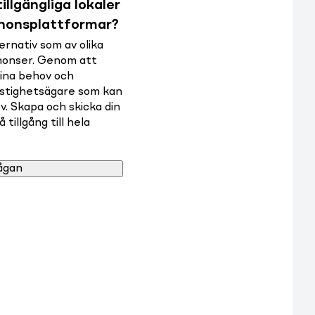
illgängliga lokaler
nnonsplattformar?
rnativ som av olika
nnonser. Genom att
dina behov och
astighetsägare som kan
v. Skapa och skicka din
tillgång till hela
ågan