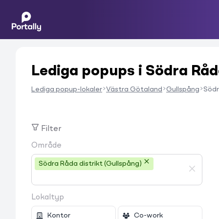
Lediga popups i Södra Råda
Lediga popup-lokaler
Västra Götaland
Gullspång
Södr
Filter
Område
Södra Råda distrikt (Gullspång)
Lokaltyp
Kontor
Co-work