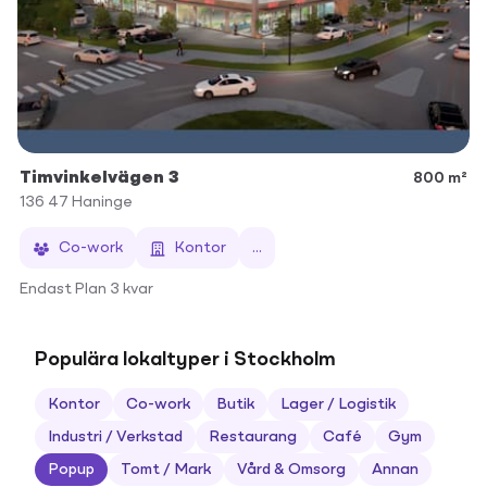
Timvinkelvägen 3
800 m²
136 47
Haninge
Co-work
Kontor
...
Endast Plan 3 kvar
Populära lokaltyper i Stockholm
Kontor
Co-work
Butik
Lager / Logistik
Industri / Verkstad
Restaurang
Café
Gym
Popup
Tomt / Mark
Vård & Omsorg
Annan