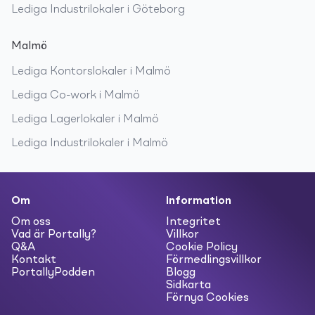
Lediga
Industrilokaler
i
Göteborg
Malmö
Lediga
Kontorslokaler
i
Malmö
Lediga
Co-work
i
Malmö
Lediga
Lagerlokaler
i
Malmö
Lediga
Industrilokaler
i
Malmö
Om
Information
Om oss
Integritet
Vad är Portally?
Villkor
Q&A
Cookie Policy
Kontakt
Förmedlingsvillkor
PortallyPodden
Blogg
Sidkarta
Förnya Cookies