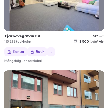
Tjärhovsgatan 34
561 m²
116 21
Stockholm
3 500 kr/m²/år
Kontor
Butik
...
Mångsidig kontorslokal