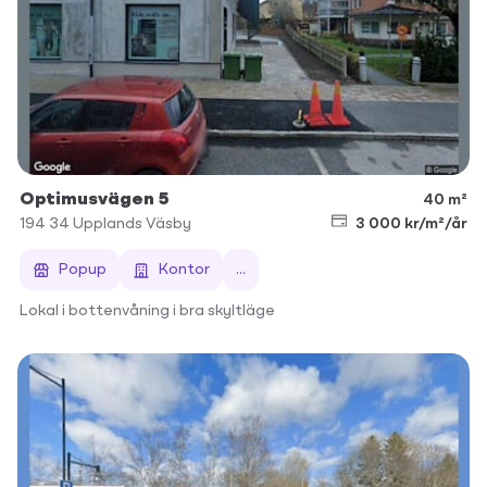
Optimusvägen 5
40 m²
194 34
Upplands Väsby
3 000 kr/m²/år
Popup
Kontor
...
Lokal i bottenvåning i bra skyltläge