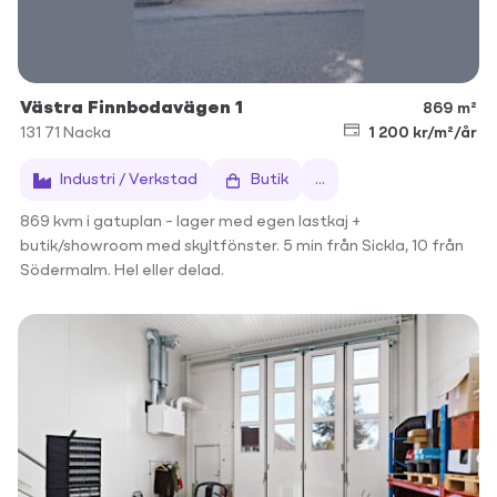
Västra Finnbodavägen 1
869 m²
131 71
Nacka
1 200 kr/m²/år
Industri / Verkstad
Butik
...
869 kvm i gatuplan – lager med egen lastkaj +
butik/showroom med skyltfönster. 5 min från Sickla, 10 från
Södermalm. Hel eller delad.