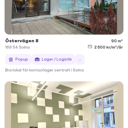
Östervägen 8
90 m²
169 54
Solna
2 500 kr/m²/år
Popup
Lager / Logistik
...
Bra lokal för kontor/lager centralt i Solna