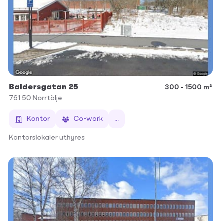
Baldersgatan 25
300 - 1500 m²
761 50
Norrtälje
Kontor
Co-work
...
Kontorslokaler uthyres