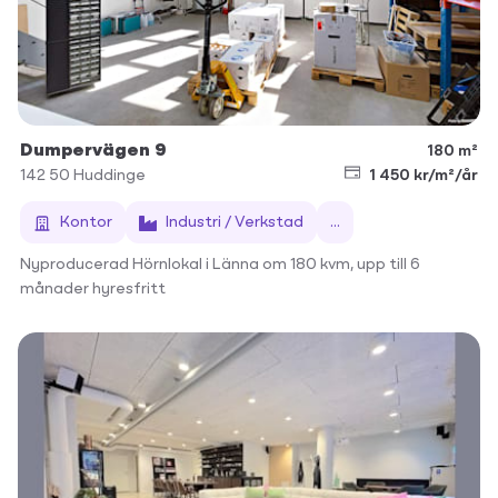
Dumpervägen 9
180 m²
142 50
Huddinge
1 450 kr/m²/år
Kontor
Industri / Verkstad
...
Nyproducerad Hörnlokal i Länna om 180 kvm, upp till 6
månader hyresfritt