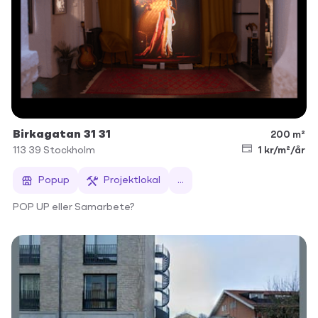
Birkagatan 31 31
200 m²
113 39
Stockholm
1 kr/m²/år
Popup
Projektlokal
...
POP UP eller Samarbete?