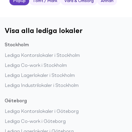
Popup
Tomt / Mark
Vård & Omsorg
Annan
Visa alla lediga lokaler
Stockholm
Lediga
Kontorslokaler
i
Stockholm
Lediga
Co-work
i
Stockholm
Lediga
Lagerlokaler
i
Stockholm
Lediga
Industrilokaler
i
Stockholm
Göteborg
Lediga
Kontorslokaler
i
Göteborg
Lediga
Co-work
i
Göteborg
Lediga
Lagerlokaler
i
Göteborg