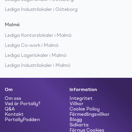
Lediga
Industrilokaler
i
Göteborg
Malmö
Lediga
Kontorslokaler
i
Malmö
Lediga
Co-work
i
Malmö
Lediga
Lagerlokaler
i
Malmö
Lediga
Industrilokaler
i
Malmö
Om
Information
Om oss
Integritet
Vad är Portally?
Villkor
Q&A
Cookie Policy
Kontakt
Förmedlingsvillkor
PortallyPodden
Blogg
Sidkarta
Förnya Cookies