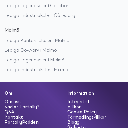
Lediga
Lagerlokaler
i
Göteborg
Lediga
Industrilokaler
i
Göteborg
Malmö
Lediga
Kontorslokaler
i
Malmö
Lediga
Co-work
i
Malmö
Lediga
Lagerlokaler
i
Malmö
Lediga
Industrilokaler
i
Malmö
Om
Information
Om oss
Integritet
Vad är Portally?
Villkor
Q&A
Cookie Policy
Kontakt
Förmedlingsvillkor
PortallyPodden
Blogg
Sidkarta