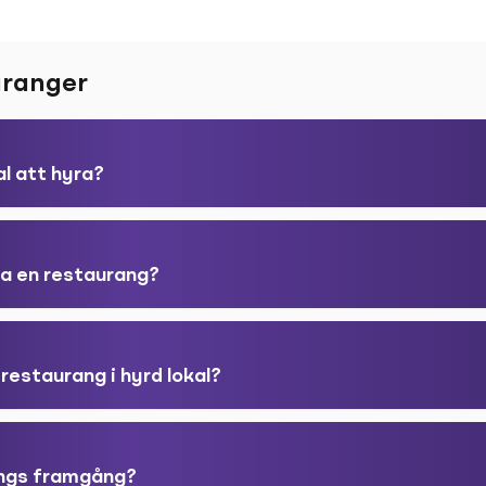
uranger
al att hyra?
iva en restaurang?
 restaurang i hyrd lokal?
angs framgång?