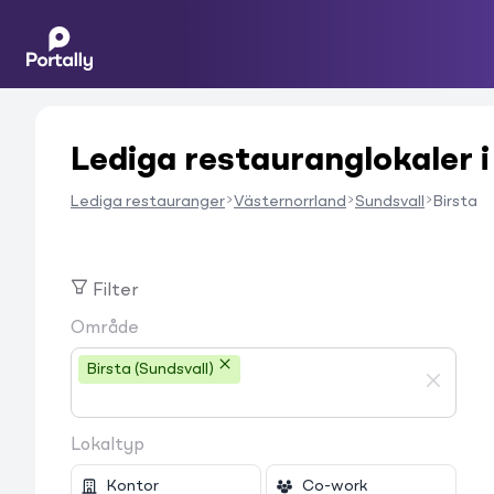
Lediga restauranglokaler i
Lediga restauranger
Västernorrland
Sundsvall
Birsta
Filter
Område
Birsta (Sundsvall)
Lokaltyp
Kontor
Co-work