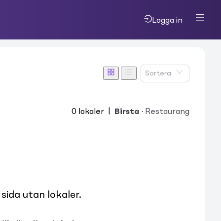
Logga in
Sortera
0
lokaler
|
Birsta
·
Restaurang
ida utan lokaler.