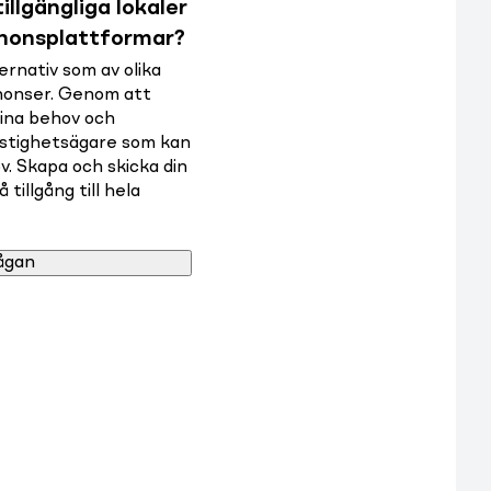
illgängliga lokaler
nnonsplattformar?
rnativ som av olika
nnonser. Genom att
dina behov och
astighetsägare som kan
v. Skapa och skicka din
tillgång till hela
ågan