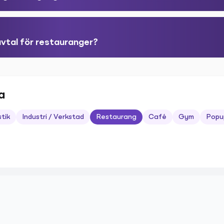
avtal för restauranger?
a
stik
Industri / Verkstad
Restaurang
Café
Gym
Popu