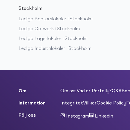
Stockholm
Lediga
Kontorslokaler
i
Stockholm
Lediga
Co-work
i
Stockholm
Lediga
Lagerlokaler
i
Stockholm
Lediga
Industrilokaler
i
Stockholm
Om
Om oss
Vad är Portally?
Q&A
Kon
Information
Integritet
Villkor
Cookie Policy
F
Följ oss
Instagram
Linkedin