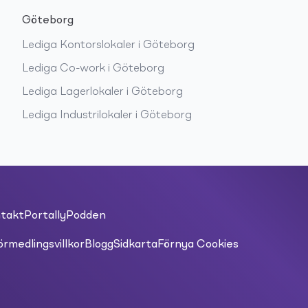
Göteborg
Lediga
Kontorslokaler
i
Göteborg
Lediga
Co-work
i
Göteborg
Lediga
Lagerlokaler
i
Göteborg
Lediga
Industrilokaler
i
Göteborg
takt
PortallyPodden
örmedlingsvillkor
Blogg
Sidkarta
Förnya Cookies