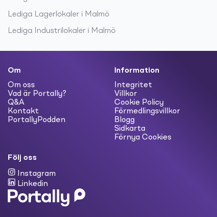
Lediga
Lagerlokaler
i
Malmö
Lediga
Industrilokaler
i
Malmö
Om
Information
Om oss
Integritet
Vad är Portally?
Villkor
Q&A
Cookie Policy
Kontakt
Förmedlingsvillkor
PortallyPodden
Blogg
Sidkarta
Förnya Cookies
Följ oss
Instagram
Linkedin