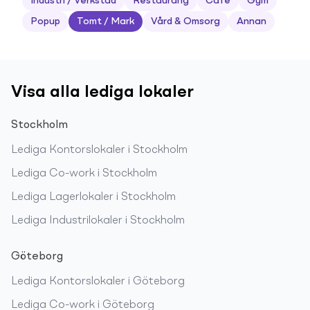
Industri / Verkstad
Restaurang
Café
Gym
Popup
Tomt / Mark
Vård & Omsorg
Annan
Visa alla lediga lokaler
Stockholm
Lediga
Kontorslokaler
i
Stockholm
Lediga
Co-work
i
Stockholm
Lediga
Lagerlokaler
i
Stockholm
Lediga
Industrilokaler
i
Stockholm
Göteborg
Lediga
Kontorslokaler
i
Göteborg
Lediga
Co-work
i
Göteborg