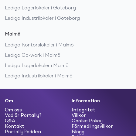
Lediga
Lagerlokaler
i
Göteborg
Lediga
Industrilokaler
i
Göteborg
Malmö
Lediga
Kontorslokaler
i
Malmö
Lediga
Co-work
i
Malmö
Lediga
Lagerlokaler
i
Malmö
Lediga
Industrilokaler
i
Malmö
Om
Information
Om oss
Integritet
Vad är Portally?
Villkor
Q&A
Cookie Policy
Kontakt
Förmedlingsvillkor
PortallyPodden
Blogg