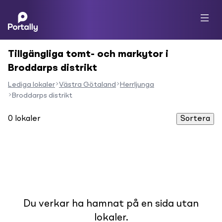
Tillgängliga tomt- och markytor i
Broddarps distrikt
Lediga lokaler
Västra Götaland
Herrljunga
Broddarps distrikt
0
lokaler
Sortera
Du verkar ha hamnat på en sida utan
lokaler.