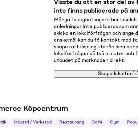
Visste du att en stor del av t
inte finns publicerade på a
Många fastighetsägare har lokalalte
anledningar inte publiceras som a
skicka en lokalförfrågan och ange 
önskemål kan du få kontakt med f
skapa rätt lösning utifrån dina beho
lokalförfrågan på två minuter och få 
utbudet på marknaden direkt.
Skapa lokalförfr
mmerce Köpcentrum
stik
Industri / Verkstad
Restaurang
Café
Gym
Popu