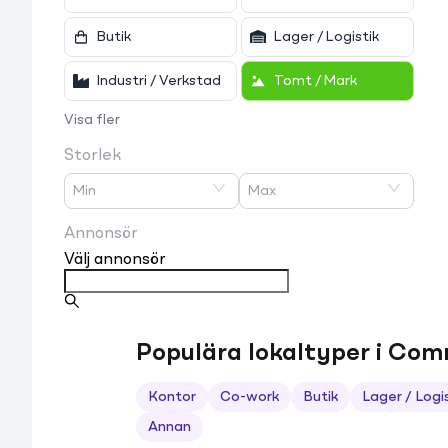
Butik
Lager / Logistik
Industri / Verkstad
Tomt / Mark
Visa fler
Storlek
Min
Max
Annonsör
Välj annonsör
Populära lokaltyper i Co
Kontor
Co-work
Butik
Lager / Logi
Annan