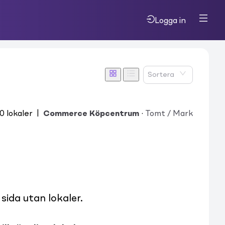
Logga in
m
Sortera
0
lokaler
|
Commerce Köpcentrum
·
Tomt / Mark
ida utan lokaler.