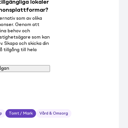
illgängliga lokaler
nnonsplattformar?
rnativ som av olika
nnonser. Genom att
dina behov och
astighetsägare som kan
v. Skapa och skicka din
tillgång till hela
ågan
p
Tomt / Mark
Vård & Omsorg