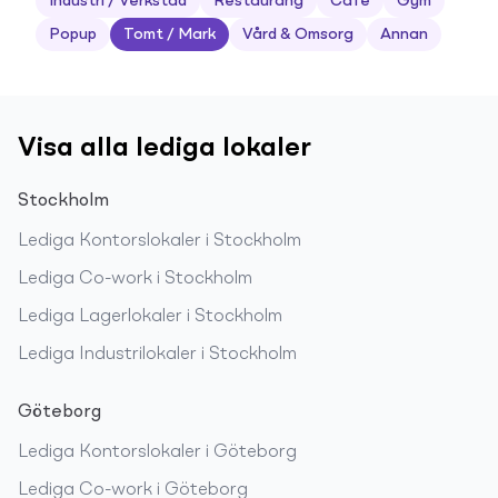
Industri / Verkstad
Restaurang
Café
Gym
Popup
Tomt / Mark
Vård & Omsorg
Annan
Visa alla lediga lokaler
Stockholm
Lediga
Kontorslokaler
i
Stockholm
Lediga
Co-work
i
Stockholm
Lediga
Lagerlokaler
i
Stockholm
Lediga
Industrilokaler
i
Stockholm
Göteborg
Lediga
Kontorslokaler
i
Göteborg
Lediga
Co-work
i
Göteborg