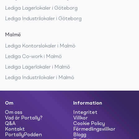
Lediga
Lagerlokaler
i
Göteborg
Lediga
Industrilokaler
i
Göteborg
Malmö
Lediga
Kontorslokaler
i
Malmö
Lediga
Co-work
i
Malmö
Lediga
Lagerlokaler
i
Malmö
Lediga
Industrilokaler
i
Malmö
Om
Information
Om oss
Integritet
Vad är Portally?
Villkor
Q&A
Cookie Policy
Kontakt
Förmedlingsvillkor
PortallyPodden
Blogg