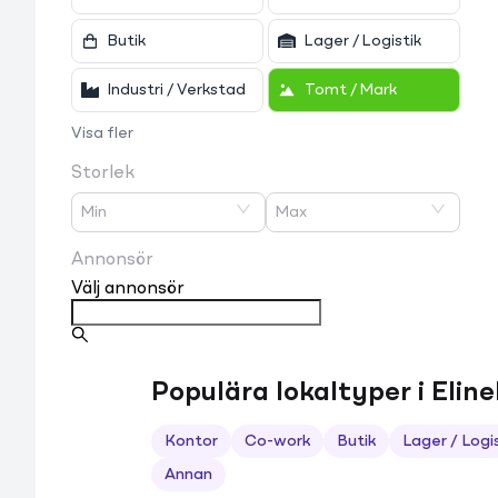
Butik
Lager / Logistik
Industri / Verkstad
Tomt / Mark
Visa fler
Storlek
Min
Max
Annonsör
Välj annonsör
Populära lokaltyper i Elin
Kontor
Co-work
Butik
Lager / Logi
Annan