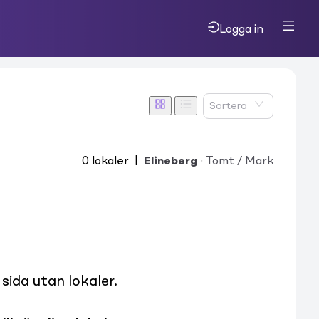
Logga in
Sortera
0
lokaler
|
Elineberg
·
Tomt / Mark
ida utan lokaler.