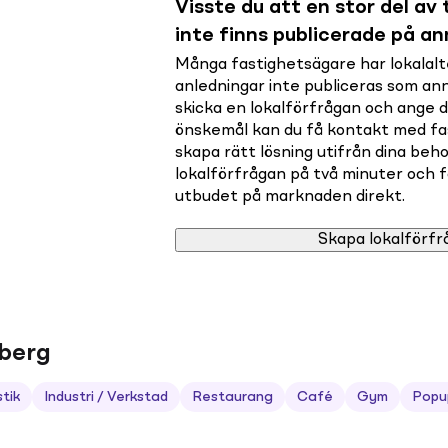
Visste du att en stor del av t
inte finns publicerade på a
Många fastighetsägare har lokalalte
anledningar inte publiceras som a
skicka en lokalförfrågan och ange 
önskemål kan du få kontakt med f
skapa rätt lösning utifrån dina beho
lokalförfrågan på två minuter och få 
utbudet på marknaden direkt.
Skapa lokalförfr
eberg
stik
Industri / Verkstad
Restaurang
Café
Gym
Popu