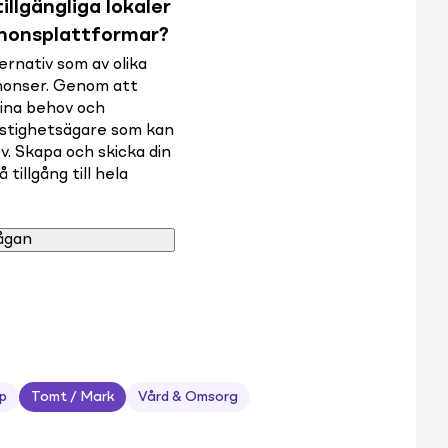
illgängliga lokaler
nnonsplattformar?
rnativ som av olika
nnonser. Genom att
dina behov och
astighetsägare som kan
v. Skapa och skicka din
tillgång till hela
ågan
p
Tomt / Mark
Vård & Omsorg