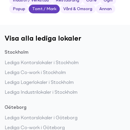
Industri / Verkstad
Restaurang
Café
Gym
Popup
Tomt / Mark
Vård & Omsorg
Annan
Visa alla lediga lokaler
Stockholm
Lediga
Kontorslokaler
i
Stockholm
Lediga
Co-work
i
Stockholm
Lediga
Lagerlokaler
i
Stockholm
Lediga
Industrilokaler
i
Stockholm
Göteborg
Lediga
Kontorslokaler
i
Göteborg
Lediga
Co-work
i
Göteborg