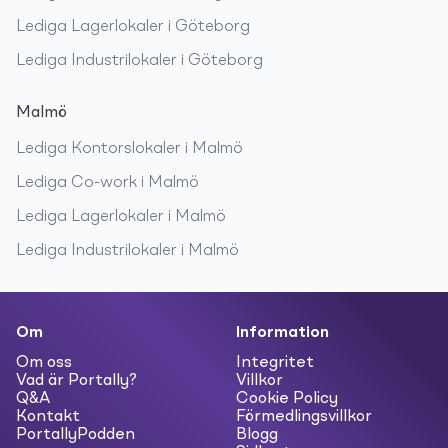
Lediga
Lagerlokaler
i
Göteborg
Lediga
Industrilokaler
i
Göteborg
Malmö
Lediga
Kontorslokaler
i
Malmö
Lediga
Co-work
i
Malmö
Lediga
Lagerlokaler
i
Malmö
Lediga
Industrilokaler
i
Malmö
Om
Information
Om oss
Integritet
Vad är Portally?
Villkor
Q&A
Cookie Policy
Kontakt
Förmedlingsvillkor
PortallyPodden
Blogg