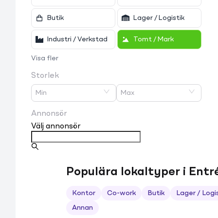
Butik
Lager / Logistik
Industri / Verkstad
Tomt / Mark
Visa fler
Storlek
Min
Max
Annonsör
Välj annonsör
Populära lokaltyper i Ent
Kontor
Co-work
Butik
Lager / Logi
Annan