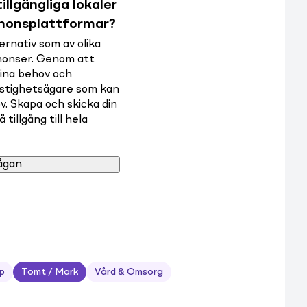
illgängliga lokaler
nnonsplattformar?
rnativ som av olika
nnonser. Genom att
dina behov och
astighetsägare som kan
v. Skapa och skicka din
tillgång till hela
ågan
p
Tomt / Mark
Vård & Omsorg