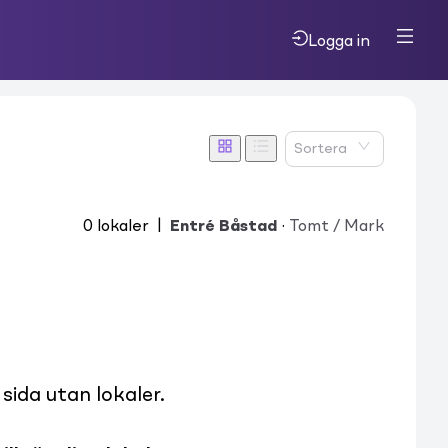
Logga in
Sortera
0
lokaler
|
Entré Båstad
·
Tomt / Mark
ida utan lokaler.