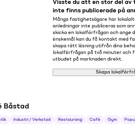
Visste du att en stor del av t
inte finns publicerade på a
Många fastighetsägare har lokalalte
anledningar inte publiceras som a
skicka en lokalförfrågan och ange 
önskemål kan du få kontakt med f
skapa rätt lösning utifrån dina beho
lokalförfrågan på två minuter och få 
utbudet på marknaden direkt.
Skapa lokalförfr
ré Båstad
stik
Industri / Verkstad
Restaurang
Café
Gym
Popu