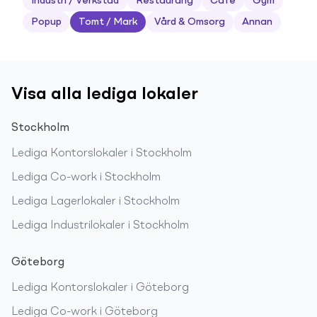
Industri / Verkstad
Restaurang
Café
Gym
Popup
Tomt / Mark
Vård & Omsorg
Annan
Visa alla lediga lokaler
Stockholm
Lediga
Kontorslokaler
i
Stockholm
Lediga
Co-work
i
Stockholm
Lediga
Lagerlokaler
i
Stockholm
Lediga
Industrilokaler
i
Stockholm
Göteborg
Lediga
Kontorslokaler
i
Göteborg
Lediga
Co-work
i
Göteborg