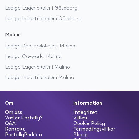
Lediga
Lagerlokaler
i
Göteborg
Lediga
Industrilokaler
i
Göteborg
Malmö
Lediga
Kontorslokaler
i
Malmö
Lediga
Co-work
i
Malmö
Lediga
Lagerlokaler
i
Malmö
Lediga
Industrilokaler
i
Malmö
Om
Information
Om oss
Integritet
Vad är Portally?
Villkor
Q&A
Cookie Policy
Kontakt
Förmedlingsvillkor
PortallyPodden
Blogg