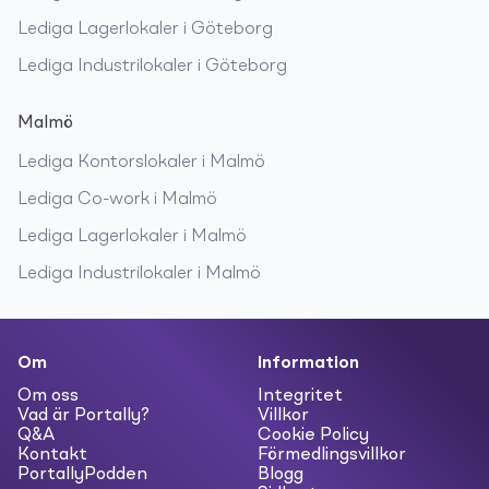
Lediga
Lagerlokaler
i
Göteborg
Lediga
Industrilokaler
i
Göteborg
Malmö
Lediga
Kontorslokaler
i
Malmö
Lediga
Co-work
i
Malmö
Lediga
Lagerlokaler
i
Malmö
Lediga
Industrilokaler
i
Malmö
Om
Information
Om oss
Integritet
Vad är Portally?
Villkor
Q&A
Cookie Policy
Kontakt
Förmedlingsvillkor
PortallyPodden
Blogg