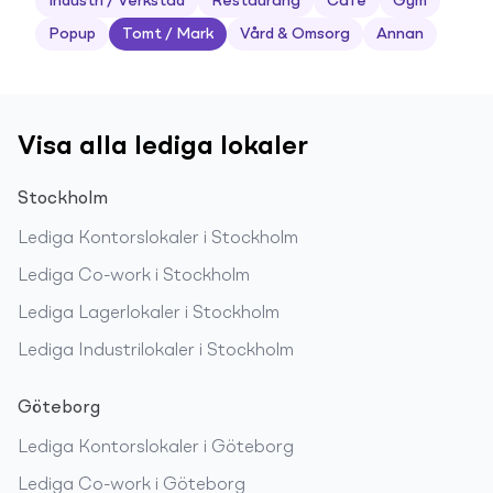
Industri / Verkstad
Restaurang
Café
Gym
Popup
Tomt / Mark
Vård & Omsorg
Annan
Visa alla lediga lokaler
Stockholm
Lediga
Kontorslokaler
i
Stockholm
Lediga
Co-work
i
Stockholm
Lediga
Lagerlokaler
i
Stockholm
Lediga
Industrilokaler
i
Stockholm
Göteborg
Lediga
Kontorslokaler
i
Göteborg
Lediga
Co-work
i
Göteborg