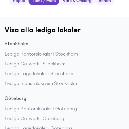
Popup
Tomt / Mark
Vård & Omsorg
Annan
Visa alla lediga lokaler
Stockholm
Lediga
Kontorslokaler
i
Stockholm
Lediga
Co-work
i
Stockholm
Lediga
Lagerlokaler
i
Stockholm
Lediga
Industrilokaler
i
Stockholm
Göteborg
Lediga
Kontorslokaler
i
Göteborg
Lediga
Co-work
i
Göteborg
Lediga
Lagerlokaler
i
Göteborg