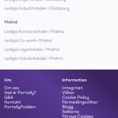
Lediga
Industrilokaler
i
Göteborg
Malmö
Lediga
Kontorslokaler
i
Malmö
Lediga
Co-work
i
Malmö
Lediga
Lagerlokaler
i
Malmö
Lediga
Industrilokaler
i
Malmö
Om
Information
Om oss
Integritet
Vad är Portally?
Villkor
Q&A
Cookie Policy
Kontakt
Förmedlingsvillkor
PortallyPodden
Blogg
Sidkarta
Förnya Cookies