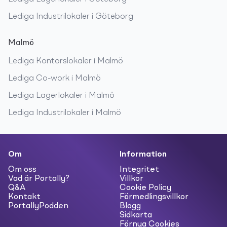
Lediga
Industrilokaler
i
Göteborg
Malmö
Lediga
Kontorslokaler
i
Malmö
Lediga
Co-work
i
Malmö
Lediga
Lagerlokaler
i
Malmö
Lediga
Industrilokaler
i
Malmö
Om
Information
Om oss
Integritet
Vad är Portally?
Villkor
Q&A
Cookie Policy
Kontakt
Förmedlingsvillkor
PortallyPodden
Blogg
Sidkarta
Förnya Cookies