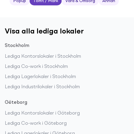
Popup
Tomt / Mark
Vård & Omsorg
Annan
Visa alla lediga lokaler
Stockholm
Lediga
Kontorslokaler
i
Stockholm
Lediga
Co-work
i
Stockholm
Lediga
Lagerlokaler
i
Stockholm
Lediga
Industrilokaler
i
Stockholm
Göteborg
Lediga
Kontorslokaler
i
Göteborg
Lediga
Co-work
i
Göteborg
Lediga
Lagerlokaler
i
Göteborg