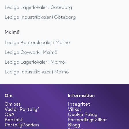
Lediga
Lagerlokaler
i
Göteborg
Lediga
Industrilokaler
i
Göteborg
Malmö
Lediga
Kontorslokaler
i
Malmö
Lediga
Co-work
i
Malmö
Lediga
Lagerlokaler
i
Malmö
Lediga
Industrilokaler
i
Malmö
Om
Information
Om oss
Integritet
Vad är Portally?
Villkor
Q&A
Cookie Policy
Kontakt
Förmedlingsvillkor
PortallyPodden
Blogg