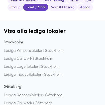
Industri / Verkstad
Restaurang
Café
Gym
Popup
Tomt / Mark
Vård & Omsorg
Annan
Visa alla lediga lokaler
Stockholm
Lediga
Kontorslokaler
i
Stockholm
Lediga
Co-work
i
Stockholm
Lediga
Lagerlokaler
i
Stockholm
Lediga
Industrilokaler
i
Stockholm
Göteborg
Lediga
Kontorslokaler
i
Göteborg
Lediga
Co-work
i
Göteborg