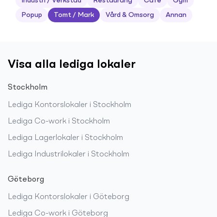
Industri / Verkstad
Restaurang
Café
Gym
Popup
Tomt / Mark
Vård & Omsorg
Annan
Visa alla lediga lokaler
Stockholm
Lediga
Kontorslokaler
i
Stockholm
Lediga
Co-work
i
Stockholm
Lediga
Lagerlokaler
i
Stockholm
Lediga
Industrilokaler
i
Stockholm
Göteborg
Lediga
Kontorslokaler
i
Göteborg
Lediga
Co-work
i
Göteborg