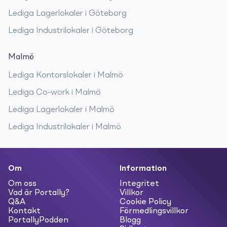
Lediga
Lagerlokaler
i
Göteborg
Lediga
Industrilokaler
i
Göteborg
Malmö
Lediga
Kontorslokaler
i
Malmö
Lediga
Co-work
i
Malmö
Lediga
Lagerlokaler
i
Malmö
Lediga
Industrilokaler
i
Malmö
Om
Information
Om oss
Integritet
Vad är Portally?
Villkor
Q&A
Cookie Policy
Kontakt
Förmedlingsvillkor
PortallyPodden
Blogg