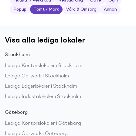
Industri / Verkstad
Restaurang
Café
Gym
Popup
Tomt / Mark
Vård & Omsorg
Annan
Visa alla lediga lokaler
Stockholm
Lediga
Kontorslokaler
i
Stockholm
Lediga
Co-work
i
Stockholm
Lediga
Lagerlokaler
i
Stockholm
Lediga
Industrilokaler
i
Stockholm
Göteborg
Lediga
Kontorslokaler
i
Göteborg
Lediga
Co-work
i
Göteborg