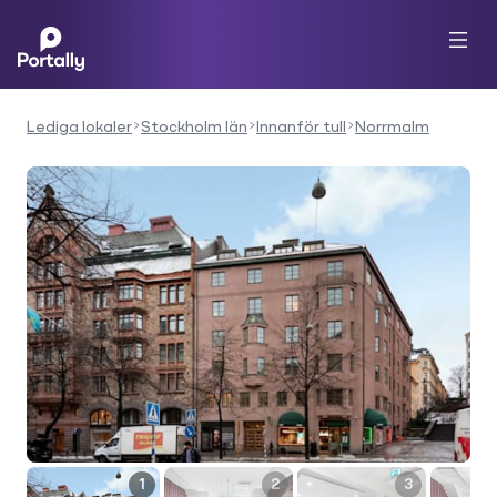
Lediga lokaler
Stockholm län
Innanför tull
Norrmalm
1
2
3