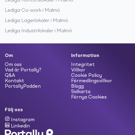
Lediga
Kontorslokaler
i
Malmö
Lediga
Co-work
i
Malmö
Lediga
Lagerlokaler
i
Malmö
Lediga
Industrilokaler
i
Malmö
Om
Information
Om oss
Integritet
Vad är Portally?
Villkor
Q&A
Cookie Policy
Kontakt
Förmedlingsvillkor
PortallyPodden
Blogg
Sidkarta
Förnya Cookies
Följ oss
Instagram
Linkedin