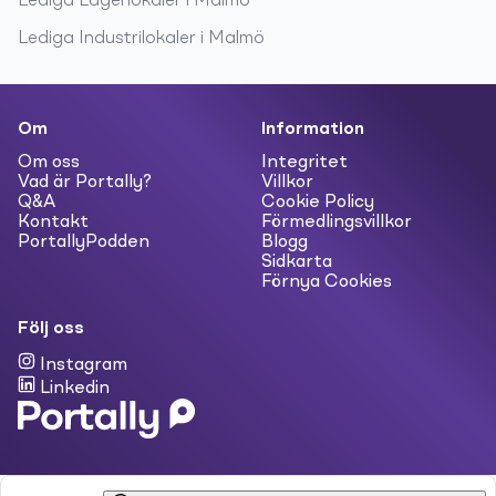
Lediga
Lagerlokaler
i
Malmö
Lediga
Industrilokaler
i
Malmö
Om
Information
Om oss
Integritet
Vad är Portally?
Villkor
Q&A
Cookie Policy
Kontakt
Förmedlingsvillkor
PortallyPodden
Blogg
Sidkarta
Förnya Cookies
Följ oss
Instagram
Linkedin