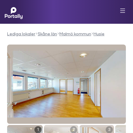
Lediga lokaler
Skåne län
Malmö kommun
Husie
1
2
3