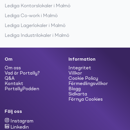
Lediga
Kontorslokaler
i
Malmö
Lediga
Co-work
i
Malmö
Lediga
Lagerlokaler
i
Malmö
Lediga
Industrilokaler
i
Malmö
Om
Information
Om oss
Integritet
Vad är Portally?
Villkor
Q&A
Cookie Policy
Kontakt
Förmedlingsvillkor
PortallyPodden
Blogg
Sidkarta
Förnya Cookies
Följ oss
Instagram
Linkedin