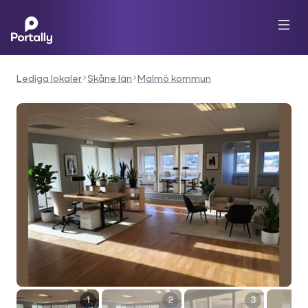
Lediga lokaler
Skåne län
Malmö kommun
1
2
3