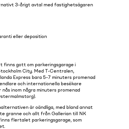
nativt 3-årigt avtal med fastighetsägaren
anti eller deposition
et finns gott om parkeringsgarage i
 Stockholm City. Med T-Centralen,
rlanda Express bara 5–7 minuters promenad
pendlare och internationella besökare
er nås inom några minuters promenad
stermalmstorg).
alternativen är oändliga, med bland annat
 granne och allt från Gallerian till NK
 finns flertalet parkeringsgarage, som
et.