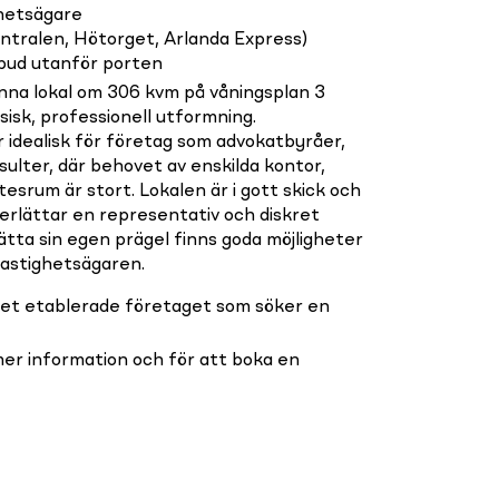
hetsägare
tralen, Hötorget, Arlanda Express)
tbud utanför porten
nna lokal om 306 kvm på våningsplan 3
sisk, professionell utformning.
 idealisk för företag som advokatbyråer,
lter, där behovet av enskilda kontor,
srum är stort. Lokalen är i gott skick och
erlättar en representativ och diskret
tta sin egen prägel finns goda möjligheter
fastighetsägaren.
r det etablerade företaget som söker en
er information och för att boka en