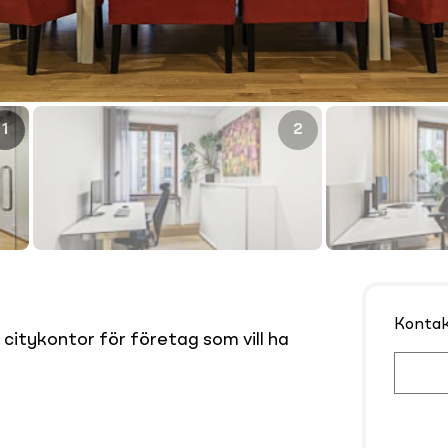
1
2
Konta
itykontor för företag som vill ha