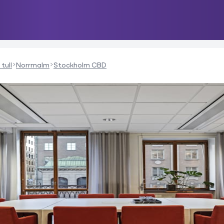
tull
Norrmalm
Stockholm CBD