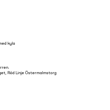
med kyla
rren.
get, Röd Linje Östermalmstorg