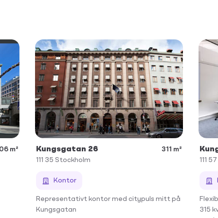
Kungsgatan 26
Kun
06 m²
311 m²
111 35
Stockholm
111 57
Kontor
Representativt kontor med citypuls mitt på
Flexi
Kungsgatan
315 k