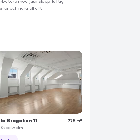
betare med ljusinsläpp, luftig
är och nära till allt.
a Brogatan 11
275 m²
Stockholm