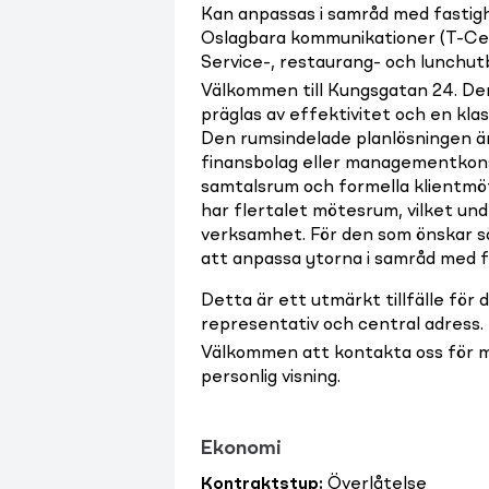
Kan anpassas i samråd med fastig
Oslagbara kommunikationer (T-Cen
Service-, restaurang- och lunchu
Välkommen till Kungsgatan 24. De
präglas av effektivitet och en klas
Den rumsindelade planlösningen är
finansbolag eller managementkonsu
samtalsrum och formella klientmöte
har flertalet mötesrum, vilket und
verksamhet. För den som önskar sä
att anpassa ytorna i samråd med 
Detta är ett utmärkt tillfälle fö
representativ och central adress.
Välkommen att kontakta oss för m
personlig visning.
Ekonomi
Kontraktstyp
:
Överlåtelse