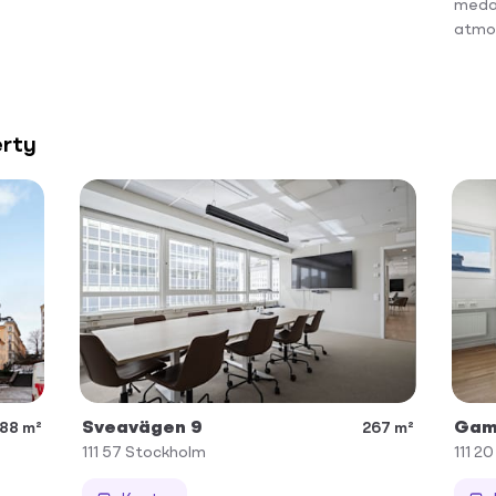
medar
atmosf
erty
Sveavägen 9
Gaml
88 m²
267 m²
111 57
Stockholm
111 20