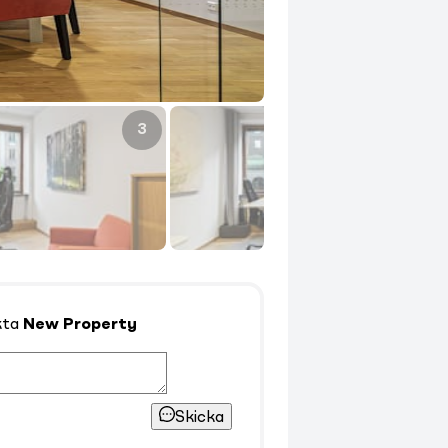
3
4
kta
New Property
Skicka