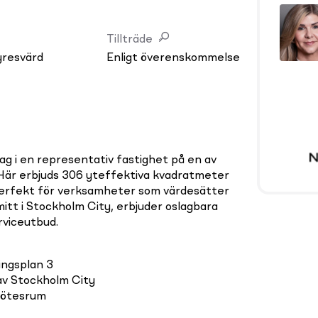
Tillträde
yresvärd
Enligt överenskommelse
ag i en representativ fastighet på en av
 Här erbjuds 306 yteffektiva kvadratmeter
perfekt för verksamheter som värdesätter
mitt i Stockholm City, erbjuder oslagbara
rviceutbud.
ingsplan 3
 av Stockholm City
mötesrum