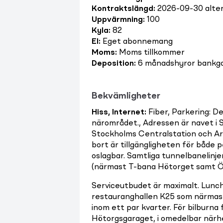
Kontraktslängd
:
2026-09-30 alter
Uppvärmning
:
100
Kyla
:
82
El
:
Eget abonnemang
Moms
:
Moms tillkommer
Deposition
:
6 månadshyror bankgar
Bekvämligheter
Hiss, Internet
:
Fiber, Parkering: D
närområdet., Adressen är navet i
Stockholms Centralstation och A
bort är tillgängligheten för både 
oslagbar. Samtliga tunnelbanelinj
(närmast T-bana Hötorget samt Ö
Serviceutbudet är maximalt. Lunch
restauranghallen K25 som närmaste
inom ett par kvarter. För bilburna
Hötorgsgaraget, i omedelbar närh