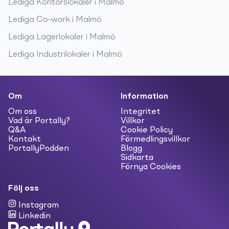
Lediga
Kontorslokaler
i
Malmö
Lediga
Co-work
i
Malmö
Lediga
Lagerlokaler
i
Malmö
Lediga
Industrilokaler
i
Malmö
Om
Information
Om oss
Integritet
Vad är Portally?
Villkor
Q&A
Cookie Policy
Kontakt
Förmedlingsvillkor
PortallyPodden
Blogg
Sidkarta
Förnya Cookies
Följ oss
Instagram
Linkedin