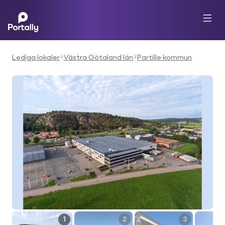
Lediga lokaler
Västra Götaland län
Partille kommun
1
2
3