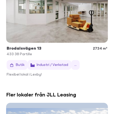
Brodalsvägen 13
2734 m²
433 38
Partille
Butik
Industri / Verkstad
...
Flexibel lokal i Lexby!
Fler lokaler från JLL Leasing