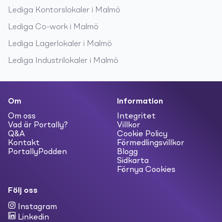
Lediga
Kontorslokaler
i
Malmö
Lediga
Co-work
i
Malmö
Lediga
Lagerlokaler
i
Malmö
Lediga
Industrilokaler
i
Malmö
Om
Information
Om oss
Integritet
Vad är Portally?
Villkor
Q&A
Cookie Policy
Kontakt
Förmedlingsvillkor
PortallyPodden
Blogg
Sidkarta
Förnya Cookies
Följ oss
Instagram
Linkedin