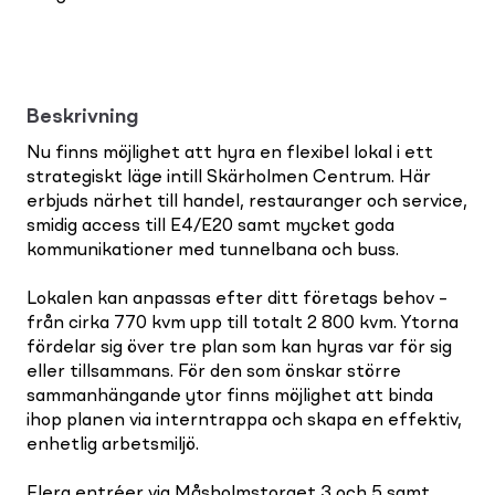
Beskrivning
Nu finns möjlighet att hyra en flexibel lokal i ett
strategiskt läge intill Skärholmen Centrum. Här
erbjuds närhet till handel, restauranger och service,
smidig access till E4/E20 samt mycket goda
kommunikationer med tunnelbana och buss.
Lokalen kan anpassas efter ditt företags behov –
från cirka 770 kvm upp till totalt 2 800 kvm. Ytorna
fördelar sig över tre plan som kan hyras var för sig
eller tillsammans. För den som önskar större
sammanhängande ytor finns möjlighet att binda
ihop planen via interntrappa och skapa en effektiv,
enhetlig arbetsmiljö.
Flera entréer via Måsholmstorget 3 och 5 samt