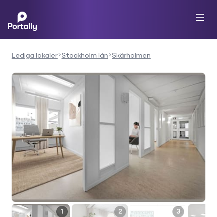
Lediga lokaler
Stockholm län
Skärholmen
1
2
3