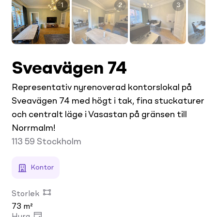
1
2
3
Sveavägen 74
Representativ nyrenoverad kontorslokal på
Sveavägen 74 med högt i tak, fina stuckaturer
och centralt läge i Vasastan på gränsen till
Norrmalm!
113 59
Stockholm
Kontor
Storlek
73 m²
Hyra