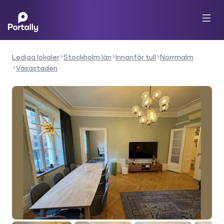
Lediga lokaler
Stockholm län
Innanför tull
Norrmalm
Vasastaden