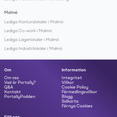
Malmö
Lediga
Kontorslokaler
i
Malmö
Lediga
Co-work
i
Malmö
Lediga
Lagerlokaler
i
Malmö
Lediga
Industrilokaler
i
Malmö
Om
Information
Om oss
Integritet
Vad är Portally?
Villkor
Q&A
Cookie Policy
Kontakt
Förmedlingsvillkor
PortallyPodden
Blogg
Sidkarta
Förnya Cookies