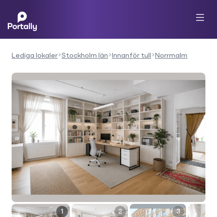
Lediga lokaler
Stockholm län
Innanför tull
Norrmalm
1
2
3