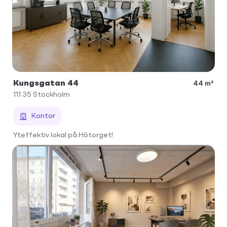
Kungsgatan 44
44 m²
111 35
Stockholm
Kontor
Yteffektiv lokal på Hötorget!