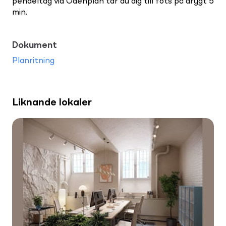
pendeltåg vid Odenplan tar du dig till fots på drygt 5
min.
Dokument
Planritning
Liknande lokaler