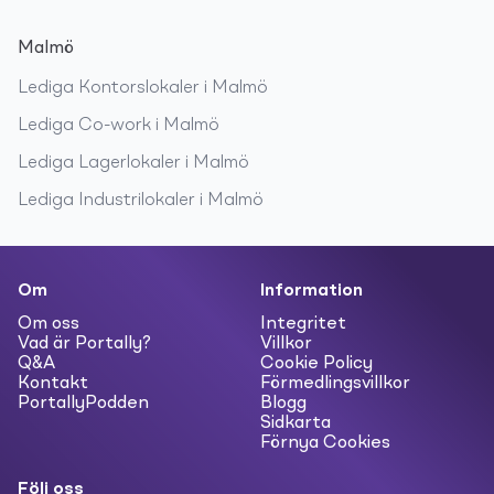
Malmö
Lediga
Kontorslokaler
i
Malmö
Lediga
Co-work
i
Malmö
Lediga
Lagerlokaler
i
Malmö
Lediga
Industrilokaler
i
Malmö
Om
Information
Om oss
Integritet
Vad är Portally?
Villkor
Q&A
Cookie Policy
Kontakt
Förmedlingsvillkor
PortallyPodden
Blogg
Sidkarta
Förnya Cookies
Följ oss