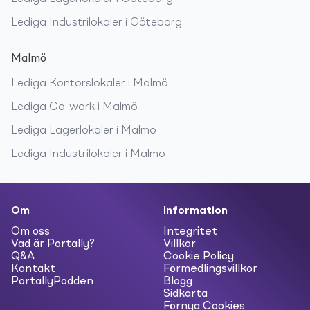
Lediga
Industrilokaler
i
Göteborg
Malmö
Lediga
Kontorslokaler
i
Malmö
Lediga
Co-work
i
Malmö
Lediga
Lagerlokaler
i
Malmö
Lediga
Industrilokaler
i
Malmö
Om
Information
Om oss
Integritet
Vad är Portally?
Villkor
Q&A
Cookie Policy
Kontakt
Förmedlingsvillkor
PortallyPodden
Blogg
Sidkarta
Förnya Cookies