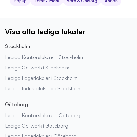
Popup
Tomt / Mark
Vård & Omsorg
Annan
Visa alla lediga lokaler
Stockholm
Lediga
Kontorslokaler
i
Stockholm
Lediga
Co-work
i
Stockholm
Lediga
Lagerlokaler
i
Stockholm
Lediga
Industrilokaler
i
Stockholm
Göteborg
Lediga
Kontorslokaler
i
Göteborg
Lediga
Co-work
i
Göteborg
Lediga
Lagerlokaler
i
Göteborg