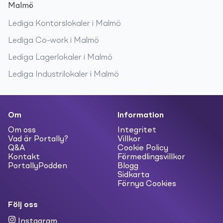
Malmö
Lediga
Kontorslokaler
i
Malmö
Lediga
Co-work
i
Malmö
Lediga
Lagerlokaler
i
Malmö
Lediga
Industrilokaler
i
Malmö
Om
Information
Om oss
Integritet
Vad är Portally?
Villkor
Q&A
Cookie Policy
Kontakt
Förmedlingsvillkor
PortallyPodden
Blogg
Sidkarta
Förnya Cookies
Följ oss
Instagram