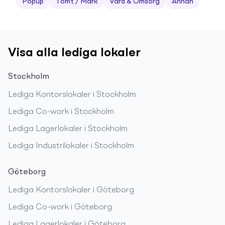
Popup
Tomt / Mark
Vård & Omsorg
Annan
Visa alla lediga lokaler
Stockholm
Lediga
Kontorslokaler
i
Stockholm
Lediga
Co-work
i
Stockholm
Lediga
Lagerlokaler
i
Stockholm
Lediga
Industrilokaler
i
Stockholm
Göteborg
Lediga
Kontorslokaler
i
Göteborg
Lediga
Co-work
i
Göteborg
Lediga
Lagerlokaler
i
Göteborg