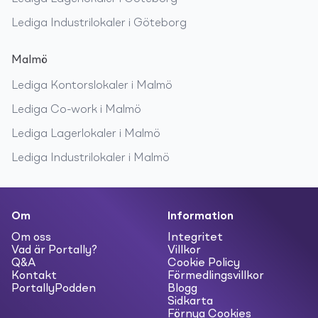
Lediga
Industrilokaler
i
Göteborg
Malmö
Lediga
Kontorslokaler
i
Malmö
Lediga
Co-work
i
Malmö
Lediga
Lagerlokaler
i
Malmö
Lediga
Industrilokaler
i
Malmö
Om
Information
Om oss
Integritet
Vad är Portally?
Villkor
Q&A
Cookie Policy
Kontakt
Förmedlingsvillkor
PortallyPodden
Blogg
Sidkarta
Förnya Cookies