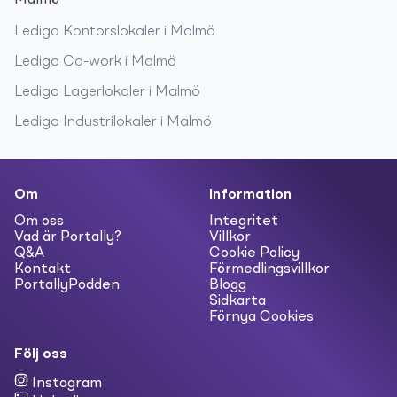
Malmö
Lediga
Kontorslokaler
i
Malmö
Lediga
Co-work
i
Malmö
Lediga
Lagerlokaler
i
Malmö
Lediga
Industrilokaler
i
Malmö
Om
Information
Om oss
Integritet
Vad är Portally?
Villkor
Q&A
Cookie Policy
Kontakt
Förmedlingsvillkor
PortallyPodden
Blogg
Sidkarta
Förnya Cookies
Följ oss
Instagram