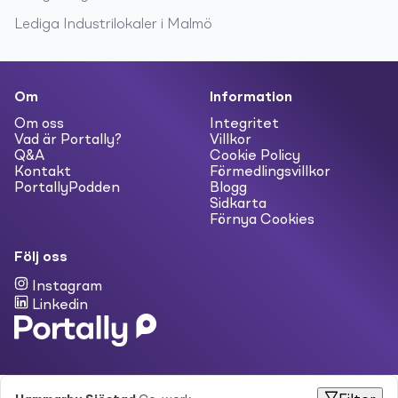
Lediga
Industrilokaler
i
Malmö
Om
Information
Om oss
Integritet
Vad är Portally?
Villkor
Q&A
Cookie Policy
Kontakt
Förmedlingsvillkor
PortallyPodden
Blogg
Sidkarta
Förnya Cookies
Följ oss
Instagram
Linkedin