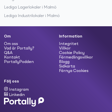
Lediga
Lagerlokaler
i
Malmö
Lediga
Industrilokaler
i
Malmö
Om
Information
Om oss
Integritet
Vad är Portally?
Villkor
Q&A
Cookie Policy
Kontakt
Förmedlingsvillkor
PortallyPodden
Blogg
Sidkarta
Förnya Cookies
Följ oss
Instagram
Linkedin