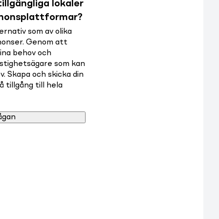
illgängliga lokaler
nnonsplattformar?
rnativ som av olika
nnonser. Genom att
dina behov och
astighetsägare som kan
v. Skapa och skicka din
tillgång till hela
ågan