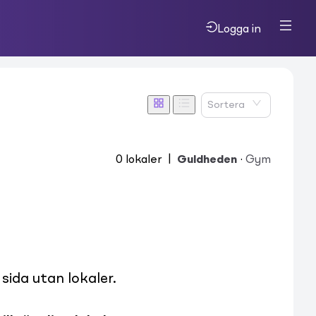
Logga in
Sortera
0
lokaler
|
Guldheden
·
Gym
ida utan lokaler.