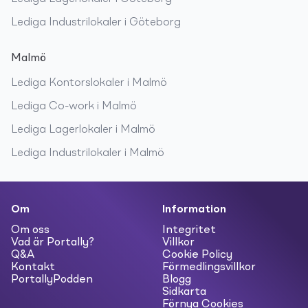
Lediga
Industrilokaler
i
Göteborg
Malmö
Lediga
Kontorslokaler
i
Malmö
Lediga
Co-work
i
Malmö
Lediga
Lagerlokaler
i
Malmö
Lediga
Industrilokaler
i
Malmö
Om
Information
Om oss
Integritet
Vad är Portally?
Villkor
Q&A
Cookie Policy
Kontakt
Förmedlingsvillkor
PortallyPodden
Blogg
Sidkarta
Förnya Cookies