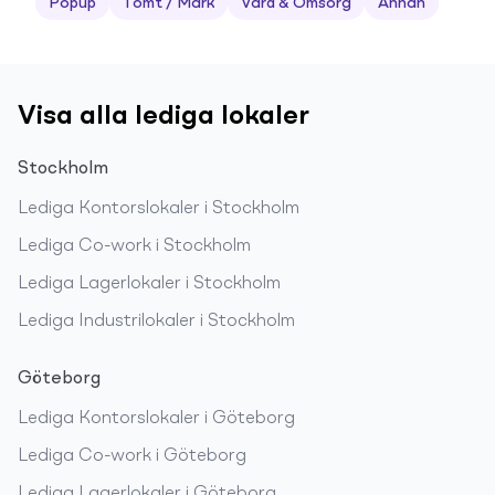
Popup
Tomt / Mark
Vård & Omsorg
Annan
Visa alla lediga lokaler
Stockholm
Lediga
Kontorslokaler
i
Stockholm
Lediga
Co-work
i
Stockholm
Lediga
Lagerlokaler
i
Stockholm
Lediga
Industrilokaler
i
Stockholm
Göteborg
Lediga
Kontorslokaler
i
Göteborg
Lediga
Co-work
i
Göteborg
Lediga
Lagerlokaler
i
Göteborg