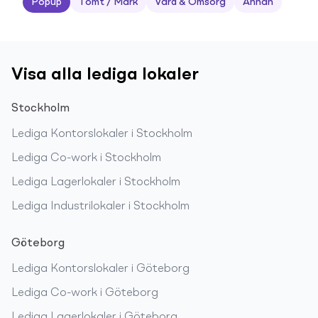
Popup
Tomt / Mark
Vård & Omsorg
Annan
Visa alla lediga lokaler
Stockholm
Lediga
Kontorslokaler
i
Stockholm
Lediga
Co-work
i
Stockholm
Lediga
Lagerlokaler
i
Stockholm
Lediga
Industrilokaler
i
Stockholm
Göteborg
Lediga
Kontorslokaler
i
Göteborg
Lediga
Co-work
i
Göteborg
Lediga
Lagerlokaler
i
Göteborg