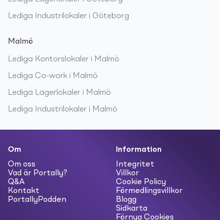
Lediga
Industrilokaler
i
Göteborg
Malmö
Lediga
Kontorslokaler
i
Malmö
Lediga
Co-work
i
Malmö
Lediga
Lagerlokaler
i
Malmö
Lediga
Industrilokaler
i
Malmö
Om
Information
Om oss
Integritet
Vad är Portally?
Villkor
Q&A
Cookie Policy
Kontakt
Förmedlingsvillkor
PortallyPodden
Blogg
Sidkarta
Förnya Cookies