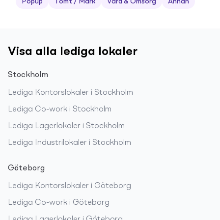
Popup
Tomt / Mark
Vård & Omsorg
Annan
Visa alla lediga lokaler
Stockholm
Lediga
Kontorslokaler
i
Stockholm
Lediga
Co-work
i
Stockholm
Lediga
Lagerlokaler
i
Stockholm
Lediga
Industrilokaler
i
Stockholm
Göteborg
Lediga
Kontorslokaler
i
Göteborg
Lediga
Co-work
i
Göteborg
Lediga
Lagerlokaler
i
Göteborg