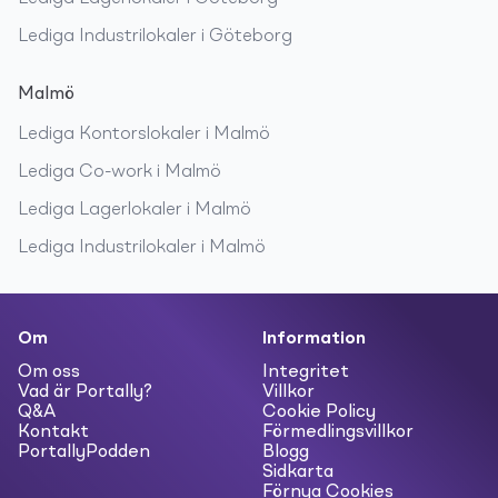
Lediga
Industrilokaler
i
Göteborg
Malmö
Lediga
Kontorslokaler
i
Malmö
Lediga
Co-work
i
Malmö
Lediga
Lagerlokaler
i
Malmö
Lediga
Industrilokaler
i
Malmö
Om
Information
Om oss
Integritet
Vad är Portally?
Villkor
Q&A
Cookie Policy
Kontakt
Förmedlingsvillkor
PortallyPodden
Blogg
Sidkarta
Förnya Cookies