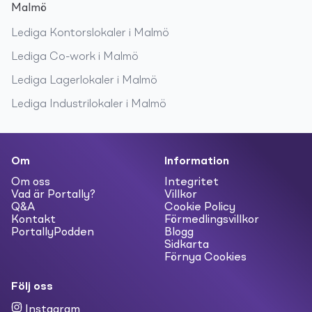
Malmö
Lediga
Kontorslokaler
i
Malmö
Lediga
Co-work
i
Malmö
Lediga
Lagerlokaler
i
Malmö
Lediga
Industrilokaler
i
Malmö
Om
Information
Om oss
Integritet
Vad är Portally?
Villkor
Q&A
Cookie Policy
Kontakt
Förmedlingsvillkor
PortallyPodden
Blogg
Sidkarta
Förnya Cookies
Följ oss
Instagram