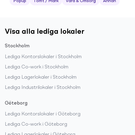
Popup
Tomt / Mark
Vård & Omsorg
Annan
Visa alla lediga lokaler
Stockholm
Lediga
Kontorslokaler
i
Stockholm
Lediga
Co-work
i
Stockholm
Lediga
Lagerlokaler
i
Stockholm
Lediga
Industrilokaler
i
Stockholm
Göteborg
Lediga
Kontorslokaler
i
Göteborg
Lediga
Co-work
i
Göteborg
Lediga
Lagerlokaler
i
Göteborg