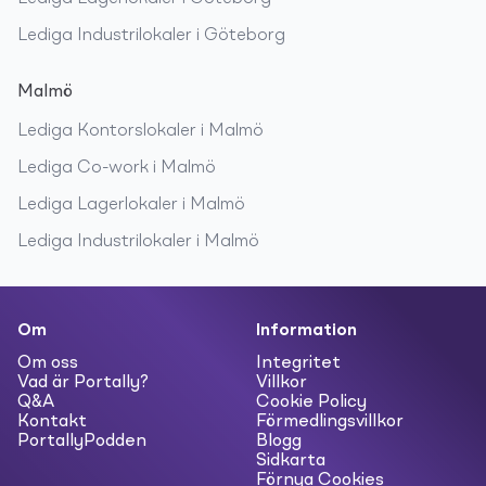
Lediga
Industrilokaler
i
Göteborg
Malmö
Lediga
Kontorslokaler
i
Malmö
Lediga
Co-work
i
Malmö
Lediga
Lagerlokaler
i
Malmö
Lediga
Industrilokaler
i
Malmö
Om
Information
Om oss
Integritet
Vad är Portally?
Villkor
Q&A
Cookie Policy
Kontakt
Förmedlingsvillkor
PortallyPodden
Blogg
Sidkarta
Förnya Cookies